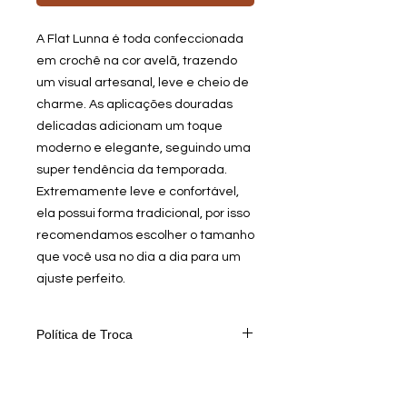
A Flat Lunna é toda confeccionada
em crochê na cor avelã, trazendo
um visual artesanal, leve e cheio de
charme. As aplicações douradas
delicadas adicionam um toque
moderno e elegante, seguindo uma
super tendência da temporada.
Extremamente leve e confortável,
ela possui forma tradicional, por isso
recomendamos escolher o tamanho
que você usa no dia a dia para um
ajuste perfeito.
Política de Troca
Queremos que você esteja
totalmente satisfeito com sua
compra! Por isso, oferecemos um