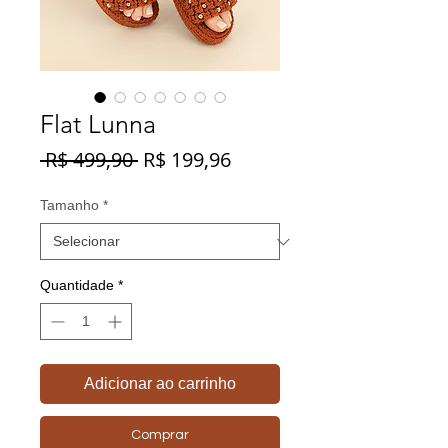
Flat Lunna
Preço
Preço
 R$ 499,90 
R$ 199,96
normal
promocional
Tamanho
*
Quantidade
*
Adicionar ao carrinho
Comprar