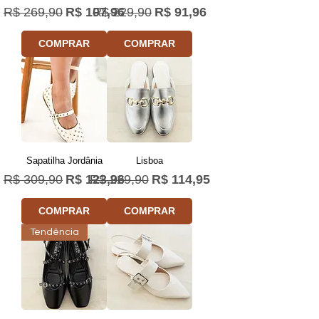
Preço normal
Preço promocional
Preço normal
Preço promocional
R$ 269,90
R$ 107,96
R$ 229,90
R$ 91,96
COMPRAR
COMPRAR
Sapatilha Jordânia
Lisboa
Preço normal
Preço promocional
Preço normal
Preço promocional
R$ 309,90
R$ 123,96
R$ 229,90
R$ 114,95
COMPRAR
COMPRAR
Tendência