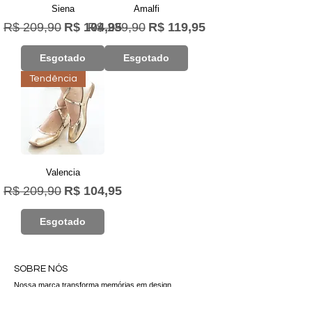
Siena
Amalfi
Preço normal
Preço promocional
Preço normal
Preço promocional
R$ 209,90
R$ 104,95
R$ 239,90
R$ 119,95
Esgotado
Esgotado
Tendência
Valencia
Preço normal
Preço promocional
R$ 209,90
R$ 104,95
Esgotado
SOBRE NÓS
Nossa marca transforma memórias em design,
capturando a essência de destinos que marcaram a
trajetória da nossa CEO. Cada peça reflete paixão,